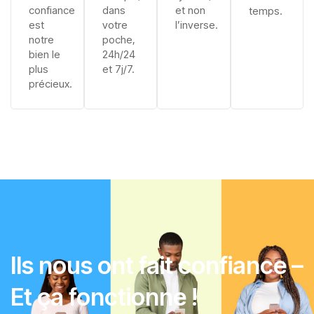
confiance
dans
et non
temps.
est
votre
l’inverse.
notre
poche,
bien le
24h/24
plus
et 7j/7.
précieux.
Ils nous ont fait confiance –
Et ça fonctionne !