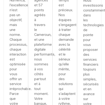
Numerica,
agences
temps
Nous
l’excellence
et 57
est
investissons
n’est
points
précieux.
constammen
pas un
agréés
Nos
dans
objectif,
à
équipes
les
mais
travers
s’engagent
technologies
une
le
à traiter
de
norme.
Cameroun,
chaque
pointe
Chaque
et une
demande
pour
processus,
plateforme
avec la
vous
chaque
digitale
célérité
proposer
interaction
performante,
et le
des
est
nous
sérieux
services
optimisée
sommes
qu’elle
financiers
pour
à vos
mérite,
toujours
vous
côtés
pour
plus
offrir un
partout
des
simples,
service
et à
solutions
sécurisés
irréprochable.
tout
qui
et en
Parce
moment.
s’adaptent
avance
que
Votre
à votre
sur
votre
banque,
rythme,
votre